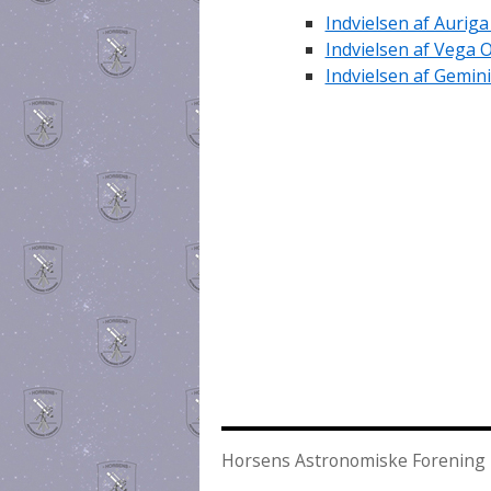
Indvielsen af Auriga
Indvielsen af Vega 
Indvielsen af Gemin
Horsens Astronomiske Forening