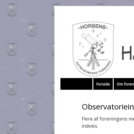
Hop
Forside
Om foren
til
Observatoriein
indhold
Flere af foreningens m
indvies.