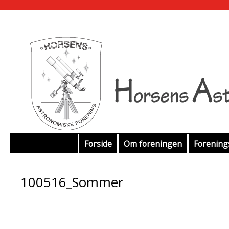
Hop
Forside
Om foreningen
Forenin
til
100516_Sommer
indhold