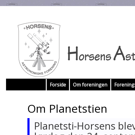
Hop
Forside
Om foreningen
Forenin
til
Om Planetstien
indhold
Planetsti-Horsens blev