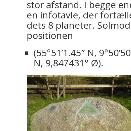
stor afstand. I begge en
en infotavle, der fortæ
dets 8 planeter. Solmode
positionen
(55°51’1.45″ N, 9°50’50
N
,
9,847431° Ø).