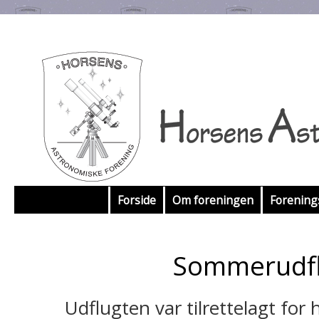
Hop
Forside
Om foreningen
Forenin
til
indhold
Sommerudfl
Udflugten var tilrettelagt for