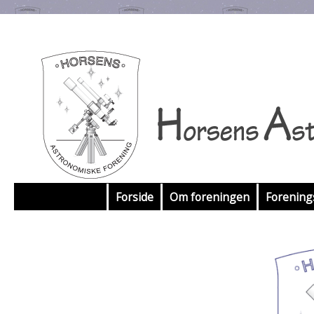
Hop
Forside
Om foreningen
Forenin
til
indhold