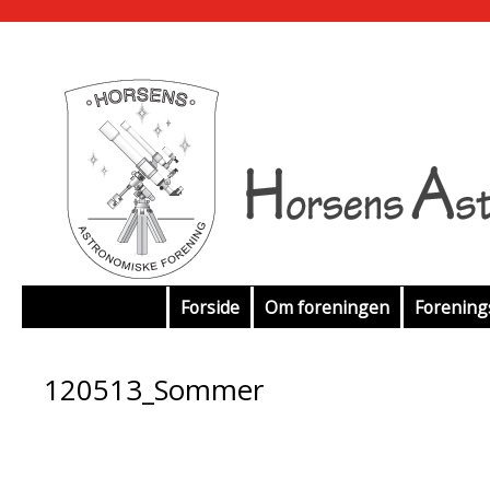
Hop
Forside
Om foreningen
Forenin
til
120513_Sommer
indhold