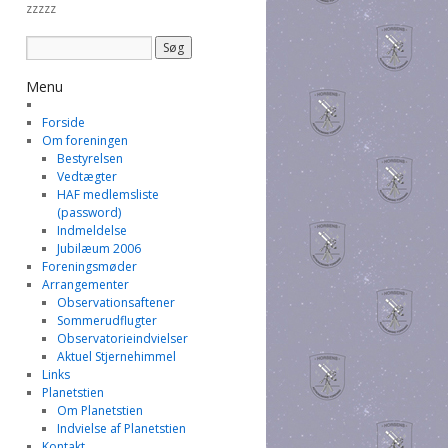
zzzzz
Menu
Forside
Om foreningen
Bestyrelsen
Vedtægter
HAF medlemsliste
(password)
Indmeldelse
Jubilæum 2006
Foreningsmøder
Arrangementer
Observationsaftener
Sommerudflugter
Observatorieindvielser
Aktuel Stjernehimmel
Links
Planetstien
Om Planetstien
Indvielse af Planetstien
Kontakt