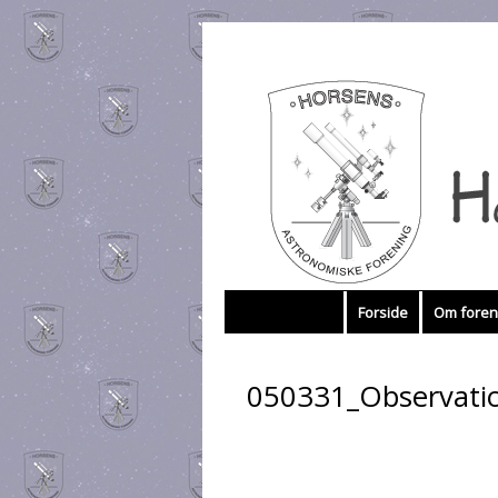
Hop
Forside
Om foren
til
050331_Observati
indhold